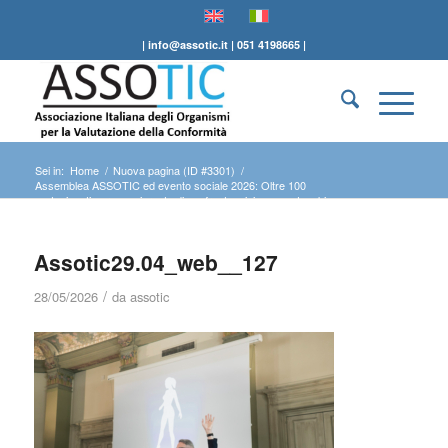
| info@assotic.it | 051 4198665 |
Sei in:
Home
/
Nuova pagina (ID #3301)
/
Assemblea ASSOTIC ed evento sociale 2026: Oltre 100
partecipanti per una giornata di confronto, visione e networking
/
Assotic29.04_web__127
Assotic29.04_web__127
/
28/05/2026
da
assotic