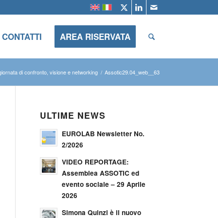
CONTATTI
AREA RISERVATA
ornata di confronto, visione e networking
/
Assotic29.04_web__63
ULTIME NEWS
EUROLAB Newsletter No.
2/2026
VIDEO REPORTAGE:
Assemblea ASSOTIC ed
evento sociale – 29 Aprile
2026
Simona Quinzi è il nuovo