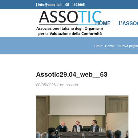
| info@assotic.it | 051 4198665 |
HOME
L’ASSO
Sei in:
Home
/
Nuova pagina
Assotic29.04_web__63
/
28/05/2026
da
assotic