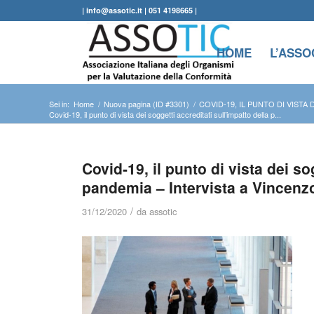
| info@assotic.it | 051 4198665 |
HOME
L’ASSO
Sei in:
Home
/
Nuova pagina (ID #3301)
/
COVID-19, IL PUNTO DI VISTA
Covid-19, il punto di vista dei soggetti accreditati sull’impatto della p...
Covid-19, il punto di vista dei so
pandemia – Intervista a Vincenzo
/
31/12/2020
da
assotic