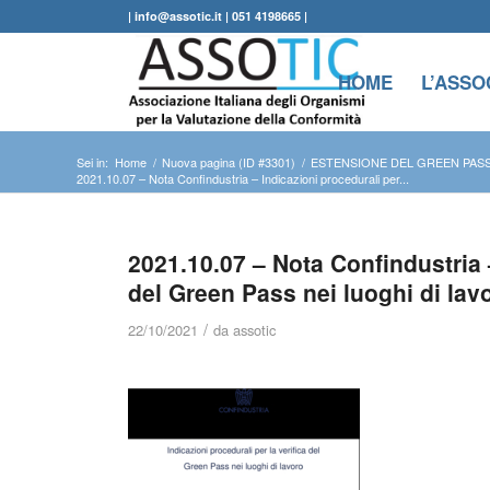
| info@assotic.it | 051 4198665 |
HOME
L’ASSO
Sei in:
Home
/
Nuova pagina (ID #3301)
/
ESTENSIONE DEL GREEN PASS 
2021.10.07 – Nota Confindustria – Indicazioni procedurali per...
2021.10.07 – Nota Confindustria –
del Green Pass nei luoghi di lav
/
22/10/2021
da
assotic